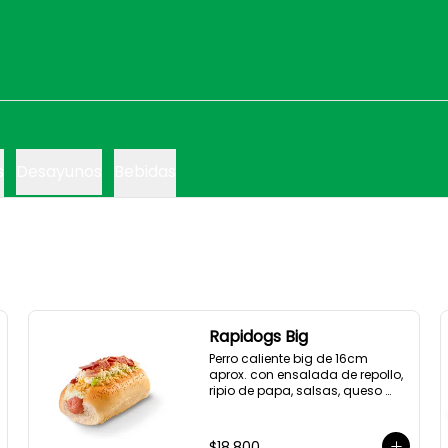
s
Desayunos
Bebidas
Rapidogs Big
Perro caliente big de 16cm 
aprox. con ensalada de repollo, 
ripio de papa, salsas, queso 
rallado y tocineta.

(Hot dog)
$18.800