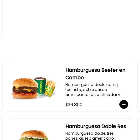
Hamburguesa Beefer en
Combo
Hamburguesa doble carne, 
tocineta, doble queso 
americano, salsa cheddar y 
BBQ, gaseosa y 
$36.800
acompañamiento a elección.
Hamburguesa Doble Res
Hamburguesa doble, tres 
panes, queso americano, 