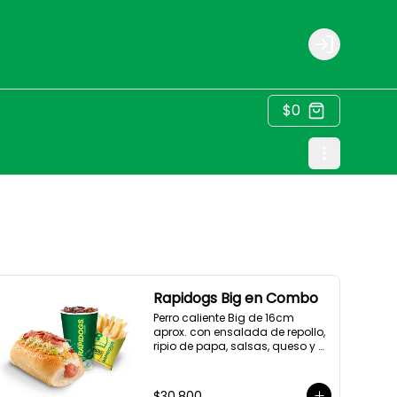
Login
$0
Rapidogs Big en Combo
Perro caliente Big de 16cm 
aprox. con ensalada de repollo, 
ripio de papa, salsas, queso y 
tocineta, acompañado de 
papas y bebida a elección. (Hot 
Dog)
$30.800