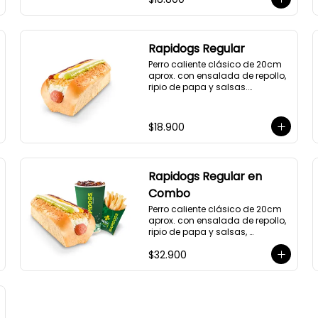
Rapidogs Regular
Perro caliente clásico de 20cm 
aprox. con ensalada de repollo, 
ripio de papa y salsas.

(Hot dog)
$18.900
Rapidogs Regular en
Combo
Perro caliente clásico de 20cm 
aprox. con ensalada de repollo, 
ripio de papa y salsas, 
acompañado de papas y 
$32.900
bebida a elección. (Hot Dog)