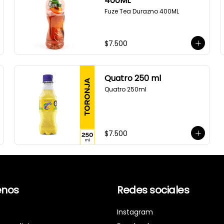
400ML
Fuze Tea Durazno 400ML
$7.500
Quatro 250 ml
Quatro 250ml
$7.500
nos
Redes sociales
Instagram