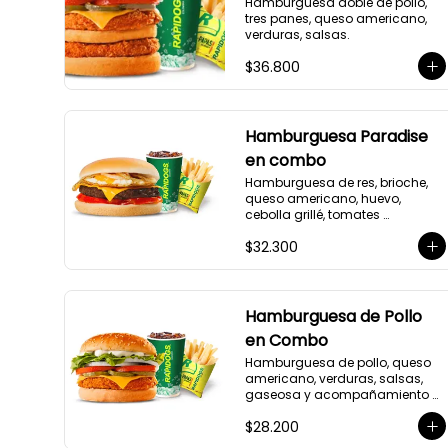
Hamburguesa doble de pollo, 
tres panes, queso americano, 
verduras, salsas.
$36.800
Hamburguesa Paradise
en combo
Hamburguesa de res, brioche, 
queso americano, huevo, 
cebolla grillé, tomates 
rostizados, gaseosa y 
$32.300
acompañamiento a elección.
Hamburguesa de Pollo
en Combo
Hamburguesa de pollo, queso 
americano, verduras, salsas, 
gaseosa y acompañamiento a 
elección.
$28.200