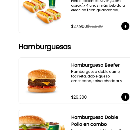
Perros calientes Silver (14cm 
aprox.)x 4 unds más bebida a 
elección (con guacamole, 
cebolla, ripio de papa y salsas)
$27.900
$55.800
Hamburguesas
Hamburguesa Beefer
Hamburguesa doble carne, 
tocineta, doble queso 
americano, salsa cheddar y 
BBQ.
$26.300
Hamburguesa Doble
Pollo en combo