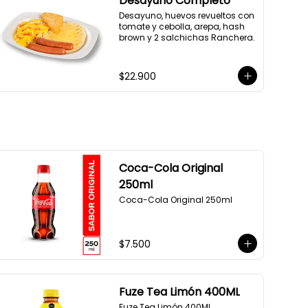
Desayuno Completo
Desayuno, huevos revueltos con 
tomate y cebolla, arepa, hash 
brown y 2 salchichas Ranchera.
$22.900
Coca-Cola Original
250ml
Coca-Cola Original 250ml
$7.500
Fuze Tea Limón 400ML
Fuze Tea Limón 400ML