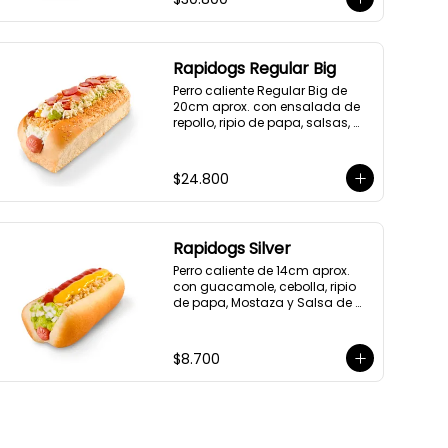
Rapidogs Regular Big
Perro caliente Regular Big de 
20cm aprox. con ensalada de 
repollo, ripio de papa, salsas, 
queso y tocineta.
$24.800
Rapidogs Silver
Perro caliente de 14cm aprox. 
con guacamole, cebolla, ripio 
de papa, Mostaza y Salsa de 
tomate.

(Hot dog)
$8.700