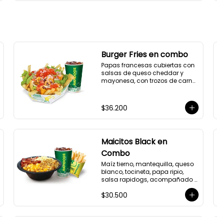
Burger Fries en combo
Papas francesas cubiertas con 
salsas de queso cheddar y 
mayonesa, con trozos de carne 
de res con queso Americano 
fundido, con julianas de 
lechuga, cebollín, trozos de 
$36.200
tomate maduro y trozos de 
cebollas de piel roja y gaseosa 
a elección.
Maicitos Black en
Combo
Maíz tierno, mantequilla, queso 
blanco, tocineta, papa ripio, 
salsa rapidogs, acompañado 
de papas y bebida a elección.
$30.500