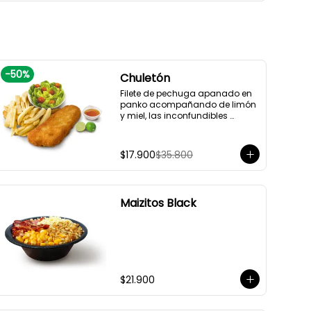
-
50
%
Chuletón
Filete de pechuga apanado en 
panko acompañando de limón 
y miel, las inconfundibles 
papas fritas Rapidogs y una 
ensalada verde compuesta de 
lechuga lisa en julianas, 
$17.900
$35.800
tomates cherrys cortados en 
mitades con vinagreta.
Maizitos Black
$21.900