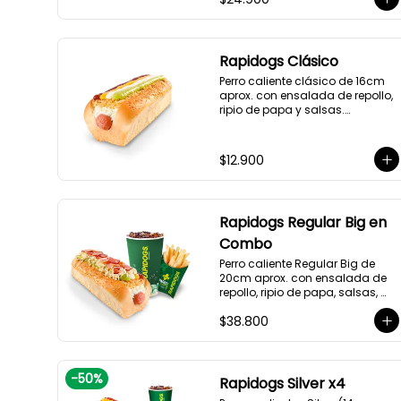
Rapidogs Clásico
Perro caliente clásico de 16cm 
aprox. con ensalada de repollo, 
ripio de papa y salsas.

(Hot dog)
$12.900
Rapidogs Regular Big en
Combo
Perro caliente Regular Big de 
20cm aprox. con ensalada de 
repollo, ripio de papa, salsas, 
queso rallado y tocineta, 
$38.800
acompañado de papas y 
bebida a elección.

(Hot Dog)
-
50
%
Rapidogs Silver x4