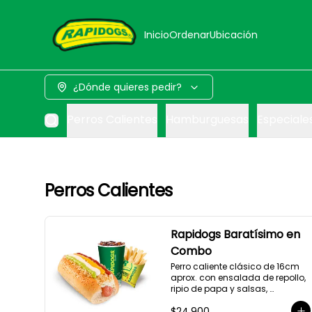
Inicio
Ordenar
Ubicación
¿Dónde quieres pedir?
Perros Calientes
Hamburguesas
Especiale
Perros Calientes
Rapidogs Baratísimo en
Combo
Perro caliente clásico de 16cm 
aprox. con ensalada de repollo, 
ripio de papa y salsas, 
acompañado de papas y 
$24.900
bebida a elección. (Hot Dog)