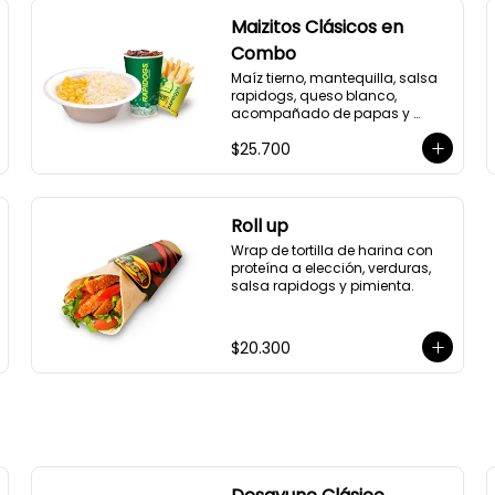
Maizitos Clásicos en
Combo
Maíz tierno, mantequilla, salsa 
rapidogs, queso blanco, 
acompañado de papas y 
bebida a elección.
$25.700
Roll up
Wrap de tortilla de harina con 
proteína a elección, verduras, 
salsa rapidogs y pimienta.
$20.300