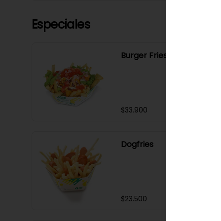
Especiales
Burger Fries
$33.900
Dogfries
$23.500