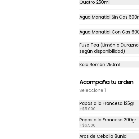
Quatro 250ml
Agua Manatial Sin Gas 600
Agua Manatial Con Gas 60
Burger Fries en combo
Papas francesas cubiertas con 
Fuze Tea (Limón o Durazno
salsas de queso cheddar y 
según disponibilidad)
mayonesa, con trozos de carne 
de res con queso Americano 
fundido, con julianas de 
Kola Román 250ml
lechuga, cebollín, trozos de 
$36.200
tomate maduro y trozos de 
cebollas de piel roja y gaseosa 
Acompaña tu orden
a elección.
Seleccione 1
Maicitos Black en
Combo
Papas a la Francesa 125gr
Maíz tierno, mantequilla, queso 
+
$5.000
blanco, tocineta, papa ripio, 
salsa rapidogs, acompañado 
Papas a la Francesa 200gr
de papas y bebida a elección.
$30.500
+
$6.500
Aros de Cebolla 8unid