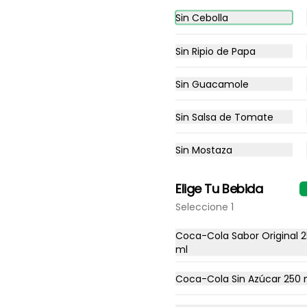
verduras, salsas.
Sin Cebolla
$26.300
Sin Ripio de Papa
Sin Guacamole
Hamburguesa Pollo
Hamburguesa de pollo, queso 
Sin Salsa de Tomate
americano, verduras, salsas.
Sin Mostaza
$17.700
Elige Tu Bebida
Seleccione 1
Hamburguesa de Res en
Combo
Coca-Cola Sabor Original 
ml
Hamburguesa de res, queso 
americano, verduras y salsas, 
gaseosa y acompañamiento a 
Coca-Cola Sin Azúcar 250 
elección.
$27.000