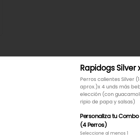
Rapidogs Silver 
Hamburguesa Beefer en
Combo
Perros calientes Silver 
Hamburguesa doble carne, 
aprox.)x 4 unds más beb
tocineta, doble queso 
elección (con guacamole
americano, salsa cheddar y 
BBQ, gaseosa y 
ripio de papa y salsas)
$36.800
acompañamiento a elección.
Personaliza tu Combo
(4 Perros)
Hamburguesa Doble Res
Seleccione al menos 1
Hamburguesa doble, tres 
panes, queso americano, 