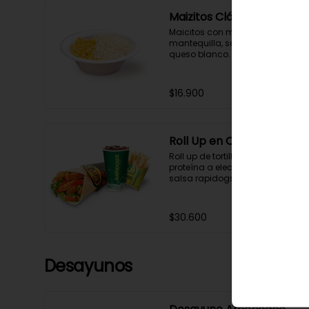
Maizitos Clásicos
Maicitos con maíz tierno, 
mantequilla, salsa Rapidogs, 
queso blanco.
$16.900
Roll Up en Combo
Roll up de tortilla de harina con 
proteína a elección, verduras, 
salsa rapidogs y pimienta.
$30.600
Desayunos