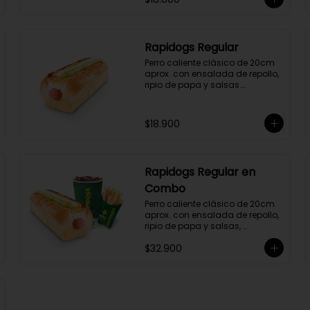
Rapidogs Regular
Perro caliente clásico de 20cm 
aprox. con ensalada de repollo, 
ripio de papa y salsas.

(Hot dog)
$18.900
Rapidogs Regular en
Combo
Perro caliente clásico de 20cm 
aprox. con ensalada de repollo, 
ripio de papa y salsas, 
acompañado de papas y 
$32.900
bebida a elección. (Hot Dog)