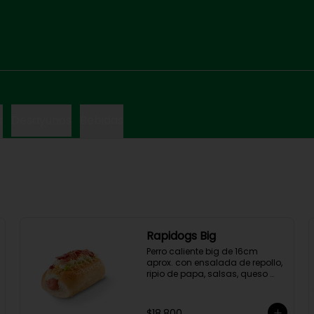
s
Desayunos
Bebidas
Rapidogs Big
Perro caliente big de 16cm 
aprox. con ensalada de repollo, 
ripio de papa, salsas, queso 
rallado y tocineta.

(Hot dog)
$18.800