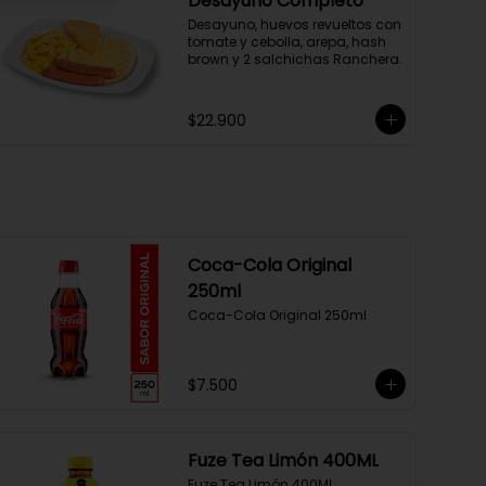
Desayuno Completo
Desayuno, huevos revueltos con 
tomate y cebolla, arepa, hash 
brown y 2 salchichas Ranchera.
$22.900
Coca-Cola Original
250ml
Coca-Cola Original 250ml
$7.500
Fuze Tea Limón 400ML
Fuze Tea Limón 400ML