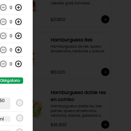
cebolla grillé, tomates 
0
rostizados.
$21.800
0
0
Hamburguesa Res
Hamburguesa de res, queso 
0
americano, verduras y salsas.
0
$16.500
Obligatorio
Hamburguesa doble res
en combo
250
Hamburguesa doble res, tres 
panes, queso americano, 
verduras, salsas, gaseosa y 
ml
acompañamiento a elección.
$36.800