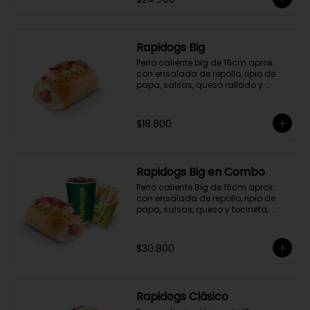
Rapidogs Big
Perro caliente big de 16cm aprox. 
con ensalada de repollo, ripio de 
papa, salsas, queso rallado y 
tocineta.

(Hot dog)
$18.800
Rapidogs Big en Combo
Perro caliente Big de 16cm aprox. 
con ensalada de repollo, ripio de 
papa, salsas, queso y tocineta, 
acompañado de papas y bebida a 
elección. (Hot Dog)
$30.800
Rapidogs Clásico