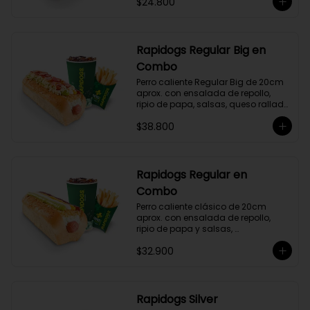
$24.800
Rapidogs Regular Big en
Combo
Perro caliente Regular Big de 20cm 
aprox. con ensalada de repollo, 
ripio de papa, salsas, queso rallado 
y tocineta, acompañado de papas 
$38.800
y bebida a elección.

(Hot Dog)
Rapidogs Regular en
Combo
Perro caliente clásico de 20cm 
aprox. con ensalada de repollo, 
ripio de papa y salsas, 
acompañado de papas y bebida a 
$32.900
elección. (Hot Dog)
Rapidogs Silver