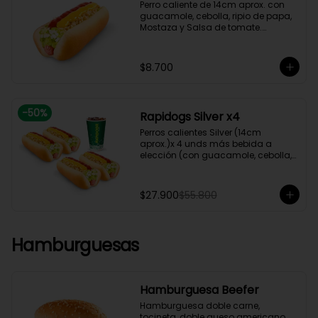
Perro caliente de 14cm aprox. con 
guacamole, cebolla, ripio de papa, 
Mostaza y Salsa de tomate.

(Hot dog)
$8.700
-
50
%
Rapidogs Silver x4
Perros calientes Silver (14cm 
aprox.)x 4 unds más bebida a 
elección (con guacamole, cebolla, 
ripio de papa y salsas)
$27.900
$55.800
Hamburguesas
Hamburguesa Beefer
Hamburguesa doble carne, 
tocineta, doble queso americano, 