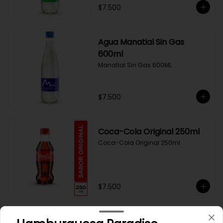
$7.500
Agua Manatial Sin Gas
600ml
Manatial Sin Gas 600ML
$7.500
Coca-Cola Original 250ml
Coca-Cola Original 250ml
$7.500
Coca-Cola Sin Azúcar 250