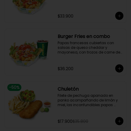
$33.900
Burger Fries en combo
Papas francesas cubiertas con 
salsas de queso cheddar y 
mayonesa, con trozos de carne de 
res con queso Americano fundido, 
con julianas de lechuga, cebollín, 
trozos de tomate maduro y trozos 
$36.200
de cebollas de piel roja y gaseosa 
a elección.
-
50
%
Chuletón
Filete de pechuga apanado en 
panko acompañando de limón y 
miel, las inconfundibles papas 
fritas Rapidogs y una ensalada 
verde compuesta de lechuga lisa 
en julianas, tomates cherrys 
$17.900
$35.800
cortados en mitades con 
vinagreta.