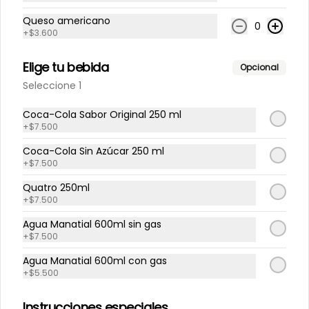
Queso americano
0
+
$3.600
Elige tu bebida
Opcional
Seleccione 1
Coca-Cola Sabor Original 250 ml
+
$7.500
Conócenos
Coca-Cola Sin Azúcar 250 ml
Despacho
+
$7.500
Términos y condiciones
Quatro 250ml
+
$7.500
Política de privacidad
Agua Manatial 600ml sin gas
Redes sociales
+
$7.500
Agua Manatial 600ml con gas
Instagram
+
$5.500
Facebook
Instrucciones especiales