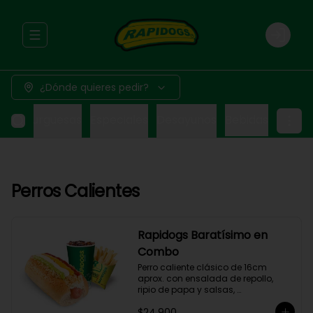
Abrir menu de navegación
Login
¿Dónde quieres pedir?
Hamburguesas
Especiales
Desayunos
Bebidas
Perros Calientes
Rapidogs Baratísimo en
Combo
Perro caliente clásico de 16cm 
aprox. con ensalada de repollo, 
ripio de papa y salsas, 
acompañado de papas y bebida a 
$24.900
elección. (Hot Dog)