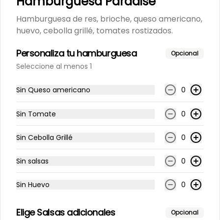
Hamburguesa Paradise
ml
Hamburguesa de res, brioche, queso americano,
Coca-cola Sin Azúcar 250ml
huevo, cebolla grillé, tomates rostizados.
Personaliza tu hamburguesa
$7.500
Opcional
Seleccione al menos 1
Fuze Tea Durazno 400ML
Sin Queso americano
0
Fuze Tea Durazno 400ML
Sin Tomate
0
Sin Cebolla Grillé
0
$7.500
Sin salsas
0
Fuze Tea Limón 400ML
Sin Huevo
0
Fuze Tea Limón 400ML
Elige Salsas adicionales
Opcional