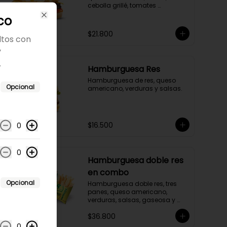
cebolla grillé, tomates 
rostizados.
co
Close
$21.800
ltos con
y
.
Hamburguesa Res
Hamburguesa de res, queso 
Opcional
americano, verduras y salsas.
$16.500
0
0
Hamburguesa doble res
en combo
Opcional
Hamburguesa doble res, tres 
panes, queso americano, 
verduras, salsas, gaseosa y 
acompañamiento a elección.
$36.800
0