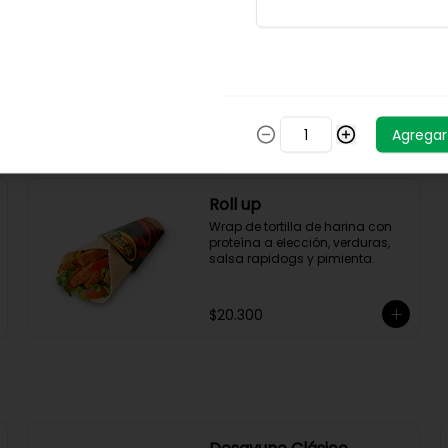
Maizitos Clásicos en
Combo
Maíz tierno, mantequilla, salsa 
rapidogs, queso blanco, 
acompañado de papas y 
bebida a elección.
Agregar
$25.700
Roll up
Wrap de tortilla de harina con 
proteína a elección, verduras, 
salsa rapidogs y pimienta.
$20.300