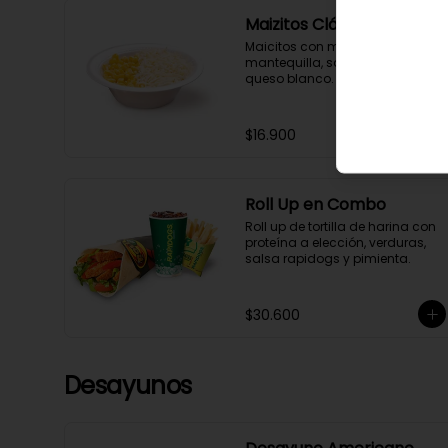
Maizitos Clásicos
Maicitos con maíz tierno, 
mantequilla, salsa Rapidogs, 
queso blanco.
$16.900
Roll Up en Combo
Roll up de tortilla de harina con 
proteína a elección, verduras, 
salsa rapidogs y pimienta.
$30.600
Desayunos