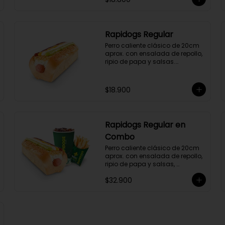
Rapidogs Regular
Perro caliente clásico de 20cm 
aprox. con ensalada de repollo, 
ripio de papa y salsas.

(Hot dog)
$18.900
Rapidogs Regular en
Combo
Perro caliente clásico de 20cm 
aprox. con ensalada de repollo, 
ripio de papa y salsas, 
acompañado de papas y 
$32.900
bebida a elección. (Hot Dog)