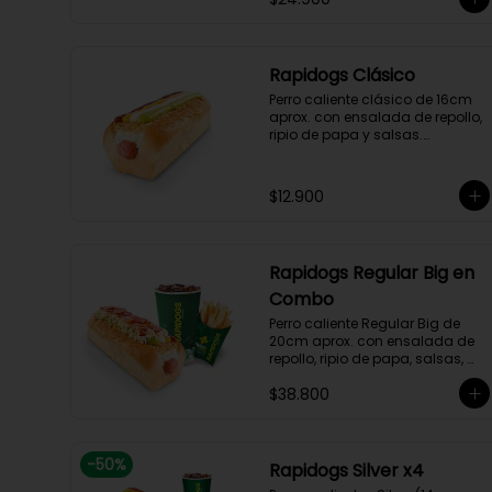
Rapidogs Clásico
Perro caliente clásico de 16cm 
aprox. con ensalada de repollo, 
ripio de papa y salsas.

(Hot dog)
$12.900
Rapidogs Regular Big en
Combo
Perro caliente Regular Big de 
20cm aprox. con ensalada de 
repollo, ripio de papa, salsas, 
queso rallado y tocineta, 
$38.800
acompañado de papas y 
bebida a elección.

(Hot Dog)
-
50
%
Rapidogs Silver x4