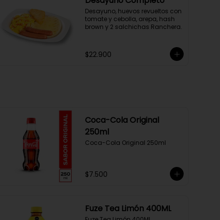
Desayuno Completo
Desayuno, huevos revueltos con 
tomate y cebolla, arepa, hash 
brown y 2 salchichas Ranchera.
$22.900
Coca-Cola Original
250ml
Coca-Cola Original 250ml
$7.500
Fuze Tea Limón 400ML
Fuze Tea Limón 400ML