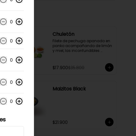
0
-
50
%
Chuletón
0
Filete de pechuga apanado en 
panko acompañando de limón 
y miel, las inconfundibles 
papas fritas Rapidogs y una 
0
ensalada verde compuesta de 
lechuga lisa en julianas, 
$17.900
$35.800
tomates cherrys cortados en 
mitades con vinagreta.
0
Maizitos Black
0
les
$21.900