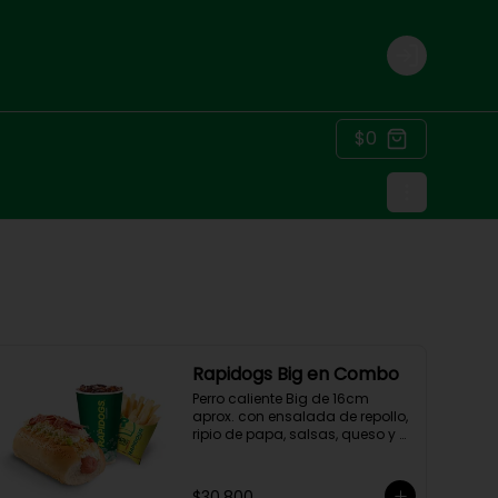
Login
$0
Rapidogs Big en Combo
Perro caliente Big de 16cm 
aprox. con ensalada de repollo, 
ripio de papa, salsas, queso y 
tocineta, acompañado de 
papas y bebida a elección. (Hot 
Dog)
$30.800