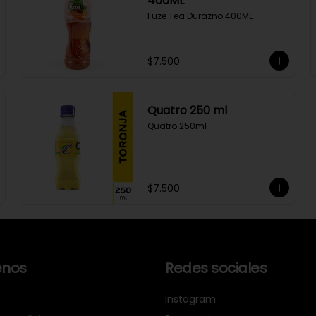
400ML
Fuze Tea Durazno 400ML
$7.500
Quatro 250 ml
Quatro 250ml
$7.500
nos
Redes sociales
Instagram