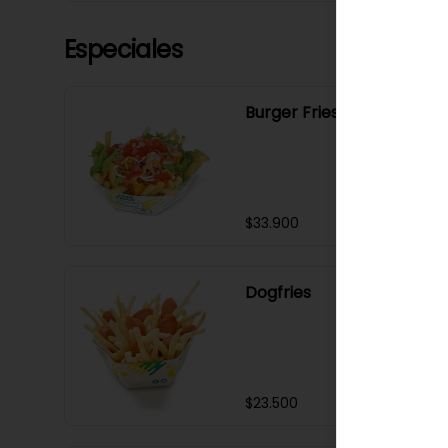
Especiales
Burger Fries
$33.900
Dogfries
$23.500