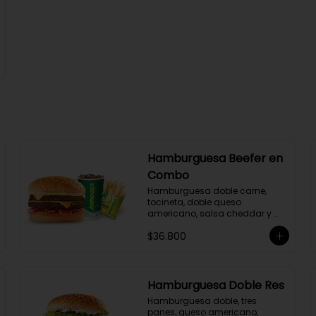
Hamburguesa Beefer en
Combo
Hamburguesa doble carne, 
tocineta, doble queso 
americano, salsa cheddar y 
BBQ, gaseosa y 
$36.800
acompañamiento a elección.
Hamburguesa Doble Res
Hamburguesa doble, tres 
panes, queso americano, 