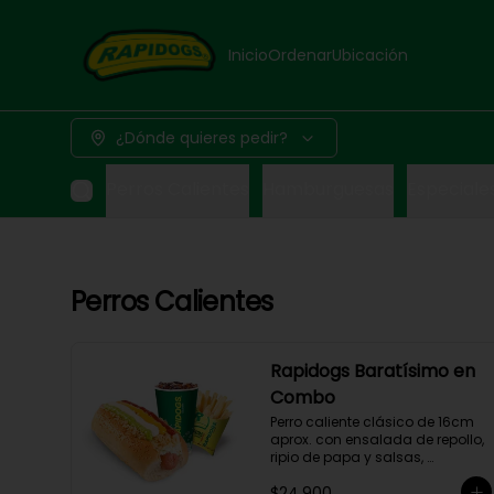
Inicio
Ordenar
Ubicación
¿Dónde quieres pedir?
Perros Calientes
Hamburguesas
Especiale
Perros Calientes
Rapidogs Baratísimo en
Combo
Perro caliente clásico de 16cm 
aprox. con ensalada de repollo, 
ripio de papa y salsas, 
acompañado de papas y 
$24.900
bebida a elección. (Hot Dog)