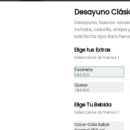
verduras, salsas.
Desayuno Clási
$26.300
Desayuno, huevos revue
tomate, cebolla, arepa 
salchicha tipo Ranchera
Hamburguesa Pollo
Hamburguesa de pollo, queso 
Elige tus Extras
americano, verduras, salsas.
Seleccione al menos 1
Tocineta
$17.700
+
$4.800
Queso
+
$4.800
Hamburguesa de Res en
Combo
Elige Tu Bebida
Hamburguesa de res, queso 
americano, verduras y salsas, 
Seleccione al menos 1
gaseosa y acompañamiento a 
elección.
$27.000
Coca-Cola Sabor