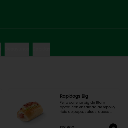
s
Desayunos
Bebidas
Rapidogs Big
Perro caliente big de 16cm 
aprox. con ensalada de repollo, 
ripio de papa, salsas, queso 
rallado y tocineta.

(Hot dog)
$18.800