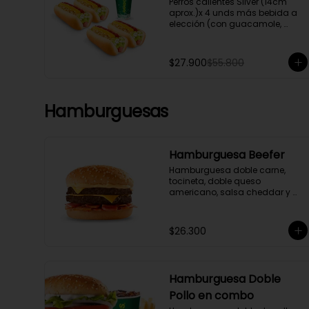
Perros calientes Silver (14cm 
aprox.)x 4 unds más bebida a 
elección (con guacamole, 
cebolla, ripio de papa y salsas)
$27.900
$55.800
Hamburguesas
Hamburguesa Beefer
Hamburguesa doble carne, 
tocineta, doble queso 
americano, salsa cheddar y 
BBQ.
$26.300
Hamburguesa Doble
Pollo en combo