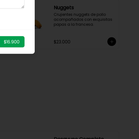
Nuggets
Crujientes nuggets de pollo 
acompañados con exquisitas 
papas a la francesa.
$16.900
$23.000