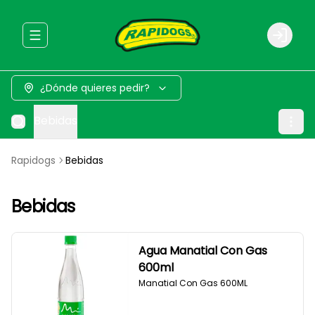
Abrir menu de navegación
Login
¿Dónde quieres pedir?
Bebidas
Rapidogs
Bebidas
Bebidas
Agua Manatial Con Gas
600ml
Manatial Con Gas 600ML